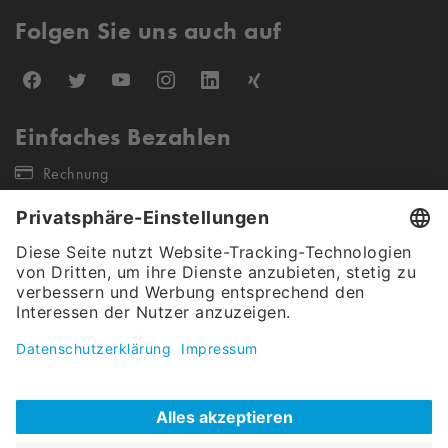
Folgen Sie uns auch auf
Einfaches Bezahlen
Rechnung
Unsere Versandpartner
Unser Angebot gilt ausschließlich für gewerbliche Endkunden &
Öffentliche Auftraggeber (keine Wiederverkäufer sowie Einzel- &
Kleinstunternehmen). Alle Preise verstehen sich netto, exkl. Steuern.