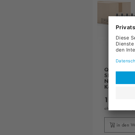
Quick&Brig
SPRAY,
Nachbehand
Karton (45 
114,
53
ohne MwSt., zzg
in den 