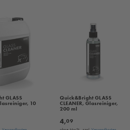
ht GLASS
Quick&Bright GLASS
asreiniger, 10
CLEANER, Glasreiniger,
200 ml
4,
09
l.
Versandkosten
ohne MwSt., zzgl.
Versandkosten