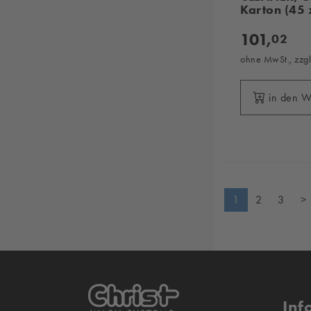
Karton (45 
101,
02
ohne MwSt., zzg
in den 
1
2
3
>
Inf