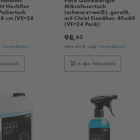
tomaten:
Pack Quick&Bright
ht Hochflor
Mikrofasertuch
Poliertuch
(schwarz+weiß), gerollt,
38 cm (VE=24
mit Christ Einnäher, 40x40
(VE=24 Pack)
98,
62
l.
Versandkosten
ohne MwSt., zzgl.
Versandkosten
Warenkorb
in den Warenkorb