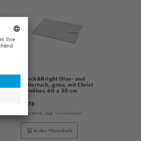
Quick&Bright Glas- und
Poliertuch, grau, mit Christ
Einnäher, 60 x 50 cm
3,
78
ohne MwSt., zzgl.
Versandkosten
in den Warenkorb