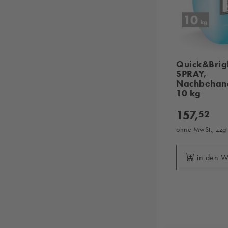
Quick&Brig
SPRAY,
Nachbehand
10 kg
157,
52
ohne MwSt., zzg
in den 