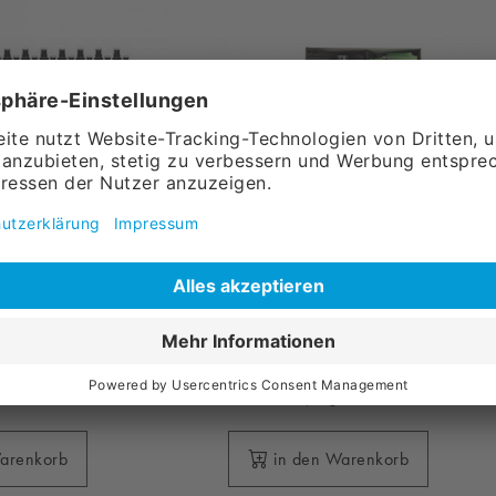
ht FINISH
lungsreiniger,
Quick&Bright Geschenkset
x 100 ml)
Premium
20,
42
l.
Versandkosten
ohne MwSt., zzgl.
Versandkosten
Warenkorb
in den Warenkorb