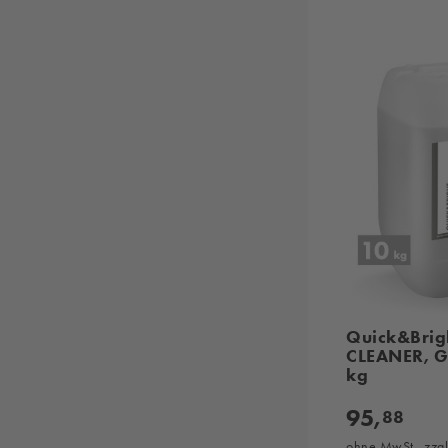
Quick&Brig
CLEANER, Gl
kg
95,
88
ohne MwSt., zzg