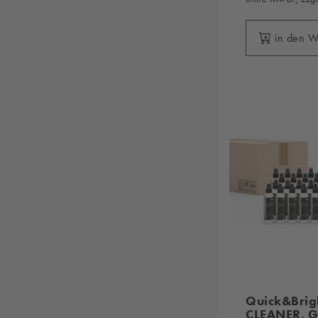
in den 
Quick&Brig
CLEANER, Gl