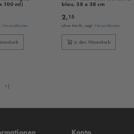
x 100 ml)
blau, 38 x 38 cm
2,
15
l.
Versandkosten
ohne MwSt., zzgl.
Versandkosten
Warenkorb
in den Warenkorb
>|
ormationen
Konto