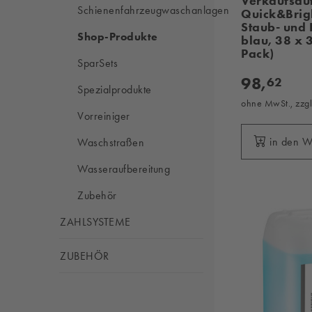
Verkaufsau
Schienenfahrzeugwaschanlagen
Quick&Brig
Staub- und 
Shop-Produkte
blau, 38 x 
Pack)
SparSets
98,
62
Spezialprodukte
ohne MwSt., zzg
Vorreiniger
in den 
Waschstraßen
Wasseraufbereitung
Zubehör
ZAHLSYSTEME
ZUBEHÖR