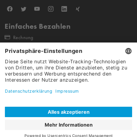
Einfaches Bezahlen
Rechnung
Unsere Versandpartner
Unser Angebot gilt ausschließlich für gewerbliche Endkunden &
Öffentliche Auftraggeber (keine Wiederverkäufer sowie Einzel- &
Kleinstunternehmen). Alle Preise verstehen sich netto, exkl. Steuern.
Christ Carwash Shop (AT) © 2026
|
Cookies