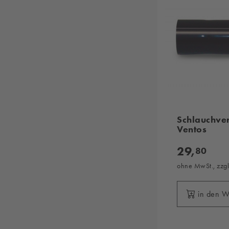
Schlauchver
Ventos
29,
80
ohne MwSt., zzg
in den 