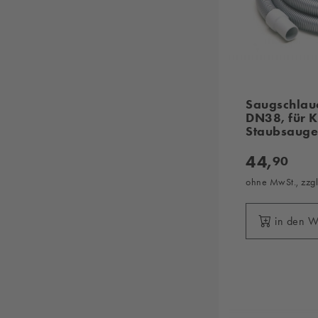
Saugschlau
DN38, für K
Staubsauge
44,
90
ohne MwSt., zzg
in den 