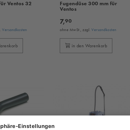
 für Ventos 32
Fugendüse 300 mm für
Ventos
7,
90
l.
Versandkosten
ohne MwSt., zzgl.
Versandkosten
Warenkorb
in den Warenkorb