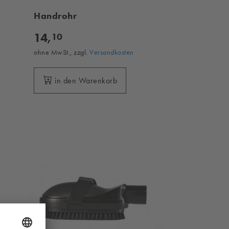
Handrohr
14,
10
ohne MwSt., zzgl.
Versandkosten
in den Warenkorb