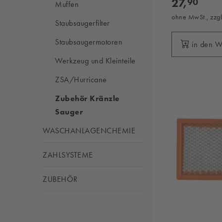
27,
90
Muffen
ohne MwSt., zzg
Staubsaugerfilter
Staubsaugermotoren
in den 
Werkzeug und Kleinteile
ZSA/Hurricane
Zubehör Kränzle
Sauger
WASCHANLAGENCHEMIE
ZAHLSYSTEME
ZUBEHÖR