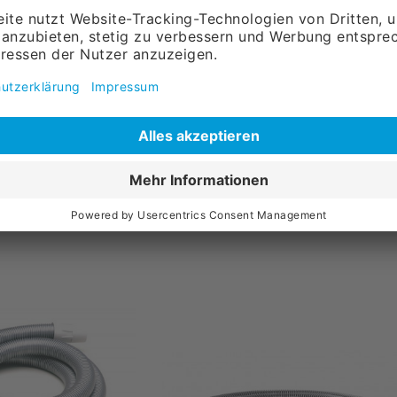
Kränzle Ventos 32 L/PC
gebogen
Sauger
559,
00
l.
Versandkosten
ohne MwSt., zzgl.
Versandkosten
Warenkorb
in den Warenkorb