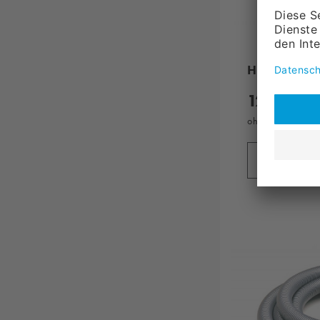
Handrohr, 
12,
20
ohne MwSt., zzg
in den 