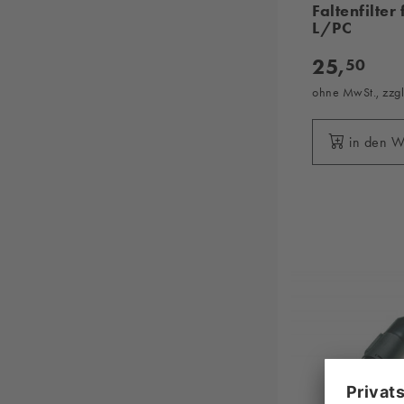
Faltenfilter
L/PC
25,
50
ohne MwSt., zzg
in den 