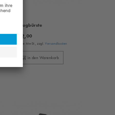
Saugbürste
42,
00
ohne MwSt., zzgl.
Versandkosten
in den Warenkorb