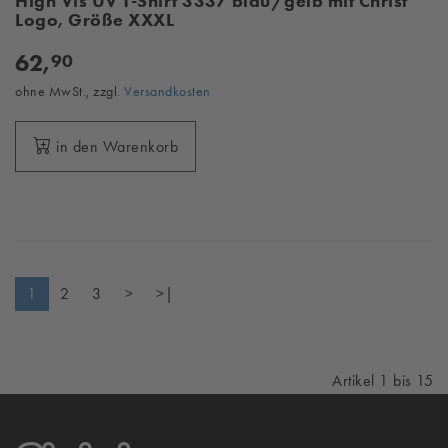
High Vis UV T-Shirt 3337 blau/gelb mit Christ
Logo, Größe XXXL
62,
90
ohne MwSt., zzgl.
Versandkosten
in den Warenkorb
1
2
3
>
>|
Artikel 1 bis 15