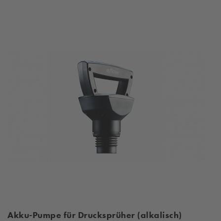
Akku-Pumpe für Drucksprüher (alkalisch)