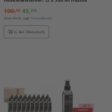
Insektenentferner: 12 x 500 ml Flasche
100,
45,
00
08
ohne MwSt., zzgl.
Versandkosten
in den Warenkorb