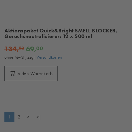
Aktionspaket Quick&Bright SMELL BLOCKER,
Geruchsneutralisierer: 12 x 500 ml
134,
69,
00
52
ohne MwSt., zzgl.
Versandkosten
in den Warenkorb
1
2
>
>|